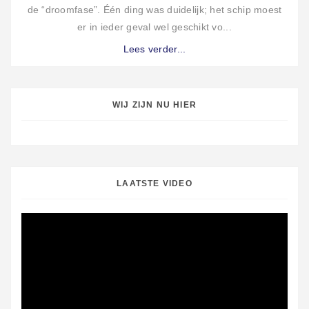
de “droomfase”. Één ding was duidelijk; het schip moest
er in ieder geval wel geschikt vo...
Lees verder...
WIJ ZIJN NU HIER
LAATSTE VIDEO