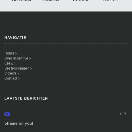
FACEBOOK
LINKEDIN
YOUTUBE
TWITTER
NAVIGATIE
Home
Over Incentive
Crew
Bestemmingen
Video's
Contact
LAATSTE BERICHTEN
Shame on you!
In