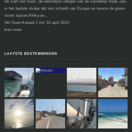
De Golf van Suez, de westelijke uitloper van de noordelijk Rode Zee,
Ge
is het laatste stukje dat ons scheidt van Europa en tevens de grens
mi
vormt tussen Afrika en...
gr
Het Suez-Kanaal 2 t/m 10 april 2023
So
lees meer
le
LAATSTE BESTEMMINGEN