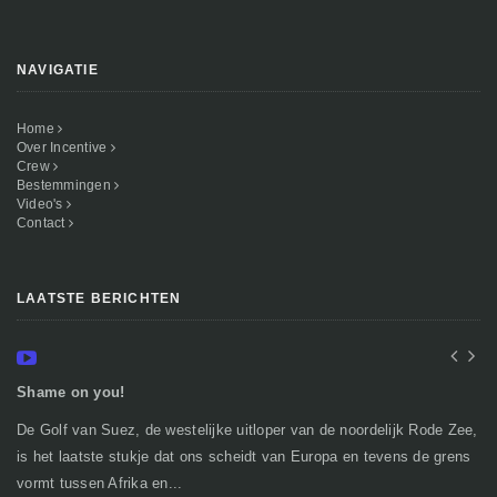
NAVIGATIE
Home
Over Incentive
Crew
Bestemmingen
Video's
Contact
LAATSTE BERICHTEN
Shame on you!
In
De Golf van Suez, de westelijke uitloper van de noordelijk Rode Zee,
Ge
is het laatste stukje dat ons scheidt van Europa en tevens de grens
mi
vormt tussen Afrika en...
gr