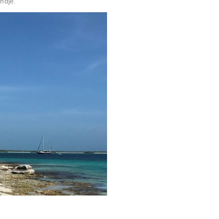
ndje.