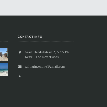
CONTACT INFO
Graaf Hendrikstraat 2, 5995 BN
Vertrek uit Suakin, of toch niet?
Kessel, The Netherlands
Aangekomen in Sudan
Na slechts twee nachten in Suakin
Van de ooit florerende handelspost
sailingincentive@gmail.com
houden we het voor gezien en
resten slechts nog ruïnes.
besluiten we weer een stukje verder
Bij het binnenvaren passeren we “o
noord te gaan. De ankerplek bij Marsa
Suakin Island” waarop geen enkel
n...
gebouw meer comple...
Marsa Inkeifal 18 t/m 20 maart 2023
Suakin 15 t/m 17 maart 2023
lees meer
lees meer