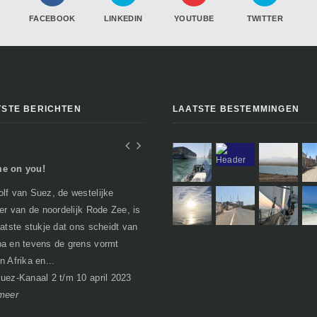
FACEBOOK
LINKEDIN
YOUTUBE
TWITTER
TSTE BERICHTEN
LAATSTE BESTEMMINGEN
e on you!
In Egypte of toch niet..
lf van Suez, de westelijke
Geen verhalen over woestijnen, farao's
per van de noordelijk Rode Zee, is
en piramides zoals je misschien zou
aatste stukje dat ons scheidt van
verwachten. Egypte heeft bij het
a en tevens de grens vormt
passeren van de grens al een nare
n Afrika en...
bijsma...
I
uez-Kanaal 2 t/m 10 april 2023
Soma Bay 21 maart t/m 1 april 2023
meer
lees meer