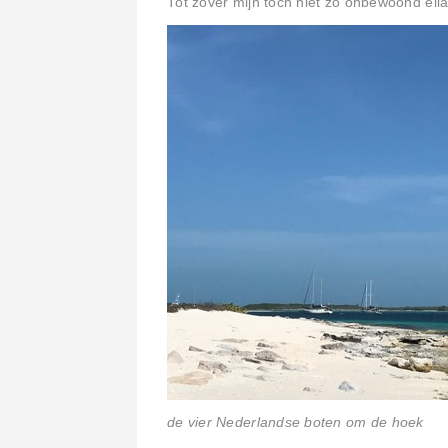
Tot zover mijn toch niet zo onbewoond eila
de vier Nederlandse boten om de hoek