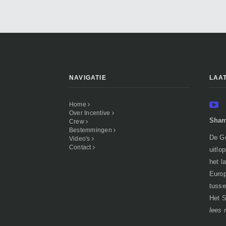
NAVIGATIE
LAA
Home
Over Incentive
Sham
Crew
Bestemmingen
De Go
Video's
Contact
uitlo
het l
Europ
tusse
Het S
lees 