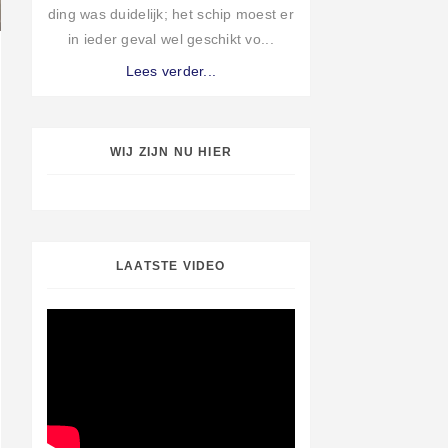
ding was duidelijk; het schip moest er
in ieder geval wel geschikt vo...
Lees verder...
WIJ ZIJN NU HIER
LAATSTE VIDEO