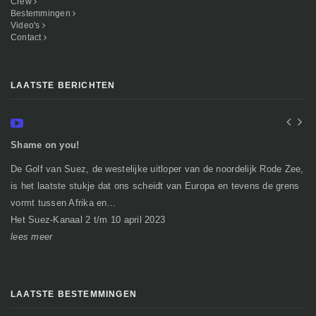
Crew
Bestemmingen
Video's
Contact
LAATSTE BERICHTEN
Shame on you!
In
De Golf van Suez, de westelijke uitloper van de noordelijk Rode Zee,
Ge
is het laatste stukje dat ons scheidt van Europa en tevens de grens
mi
vormt tussen Afrika en...
gr
Het Suez-Kanaal 2 t/m 10 april 2023
So
lees meer
le
LAATSTE BESTEMMINGEN